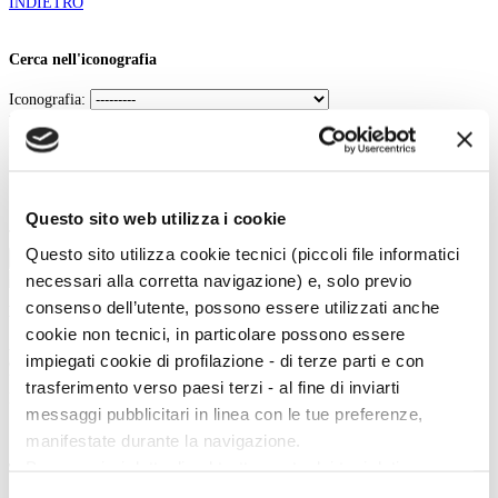
INDIETRO
Cerca nell'iconografia
Iconografia:
Parole chiave:
In:
Contenuto
Titolo
Questo sito web utilizza i cookie
Tipo:
Questo sito utilizza cookie tecnici (piccoli file informatici
Cerca
necessari alla corretta navigazione) e, solo previo
consenso dell’utente, possono essere utilizzati anche
La vita e le opere dei grandi artisti dal Duecento al Novecento.
cookie non tecnici, in particolare possono essere
Art History è la sezione di Artedossier.it dedicata ai grandi artisti del passato
impiegati cookie di profilazione - di terze parti e con
e ai loro capolavori.
Una straordinaria occasione per incontrare i grandi maestri d'arte, conoscere
trasferimento verso paesi terzi - al fine di inviarti
la loro vita, gli eventi e gli incontri che hanno segnato la loro esistenza.
messaggi pubblicitari in linea con le tue preferenze,
manifestate durante la navigazione.
Per maggiori dettagli sul trattamento dei tuoi dati
Twitter
personali durante la navigazione, e per modificare le tue