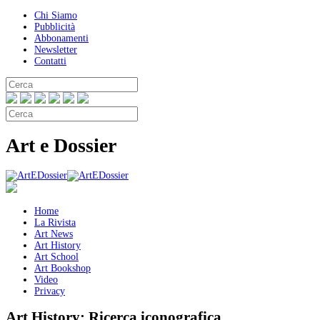
Chi Siamo
Pubblicità
Abbonamenti
Newsletter
Contatti
Art e Dossier
Home
La Rivista
Art News
Art History
Art School
Art Bookshop
Video
Privacy
Art History:
Ricerca iconografica