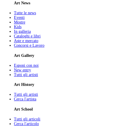
Art News
Tutte le news
Eventi
Mostre
Kids
In galleria
Cataloghi e libri
Aste e mercato
Concorsi e Lavoro
Art Gallery
Esponi con noi
New entry
Tutti gli artisti
Art History
Tutti gli artisti
Cerca l'artista
Art School
Tutti gli articoli
Cerca l'articolo