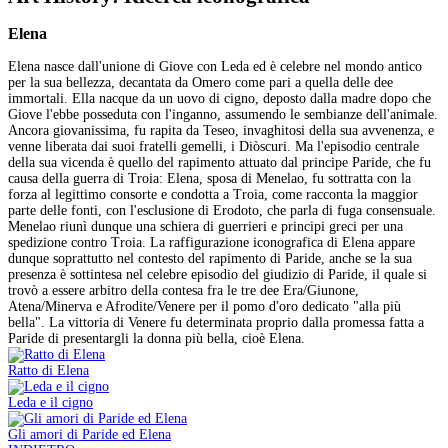
Elena
Elena nasce dall'unione di Giove con Leda ed è celebre nel mondo antico
per la sua bellezza, decantata da Omero come pari a quella delle dee
immortali. Ella nacque da un uovo di cigno, deposto dalla madre dopo che
Giove l'ebbe posseduta con l'inganno, assumendo le sembianze dell'animale.
Ancora giovanissima, fu rapita da Teseo, invaghitosi della sua avvenenza, e
venne liberata dai suoi fratelli gemelli, i Diòscuri. Ma l'episodio centrale
della sua vicenda è quello del rapimento attuato dal principe Paride, che fu
causa della guerra di Troia: Elena, sposa di Menelao, fu sottratta con la
forza al legittimo consorte e condotta a Troia, come racconta la maggior
parte delle fonti, con l'esclusione di Erodoto, che parla di fuga consensuale.
Menelao riunì dunque una schiera di guerrieri e principi greci per una
spedizione contro Troia. La raffigurazione iconografica di Elena appare
dunque soprattutto nel contesto del rapimento di Paride, anche se la sua
presenza è sottintesa nel celebre episodio del giudizio di Paride, il quale si
trovò a essere arbitro della contesa fra le tre dee Era/Giunone,
Atena/Minerva e Afrodite/Venere per il pomo d'oro dedicato "alla più
bella". La vittoria di Venere fu determinata proprio dalla promessa fatta a
Paride di presentargli la donna più bella, cioè Elena.
Ratto di Elena
Leda e il cigno
Gli amori di Paride ed Elena