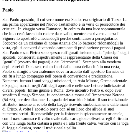
Paolo
San Paolo apostolo, il cui vero nome era Saulo, era originario di Tarso. La
sua prima apparizione nel Nuovo Testamento è in veste di persecutore dei
cristiani. In viaggio verso Damasco, fu colpito da una luce soprannaturale
che lo accecò facendolo cadere da cavallo; mentre era riverso a terra il
Signore lo apostrofò chiedendogli perché continuasse a perseguitarlo.
Soccorso da un cristiano di nome Anania che lo battezzò ridonandogli la
vista, egli si convertì divenendo campione di predicazione presso i pagani.
San Paolo e san Pietro sono spesso raffigurati insieme quali “principi” degli
apostoli, considerati rispettivamente il rappresentante della Chiesa dei
“gentili” (ovvero dei pagani) e dei “circoncisi”. Scampato alla vendetta
degli ebrei di Damasco, calato fuori dalle mura della città in una cesta,
Paolo si rifugiò a Gerusalemme dove fu accolto dall’apostolo Barnaba di
cui fu a lungo compagno nell’opera di conversione e predicazione.
Numerosi furono i suoi viaggi missionari, in Asia Minore, Grecia orientale
e Spagna, narrati negli Atti degli apostoli e nelle sue Lettere indirizzate ai
diversi popoli. Infine giunse a Roma, dove incontrò Pietro e, dopo aver
sconfitto il mago Simone, fu condannato a morte dall’imperatore Nerone
(54-68), per decollazione. La spada del martirio è infatti il suo tradizionale
attributo, insieme al rotolo della Legge ricevuto simbolicamente dalle mani
di Cristo. A volte l’apostolo porta con sé un libro che allude ai suoi
numerosi scritti. Riconoscibile per la fisionomia spiccatamente orientale,
con il naso camuso e il volto ovale dalla carnagione olivastra, egli è ritratto
con una lunga barba castana a punta e l’alta fronte calva, vestito con la toga
di foggia classica, sotto il tradizionale pallio.