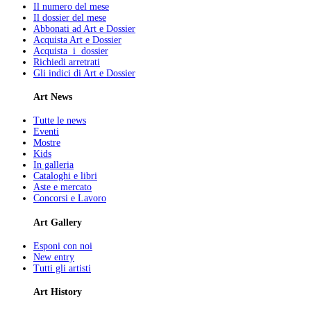
Il numero del mese
Il dossier del mese
Abbonati ad Art e Dossier
Acquista Art e Dossier
Acquista i dossier
Richiedi arretrati
Gli indici di Art e Dossier
Art News
Tutte le news
Eventi
Mostre
Kids
In galleria
Cataloghi e libri
Aste e mercato
Concorsi e Lavoro
Art Gallery
Esponi con noi
New entry
Tutti gli artisti
Art History