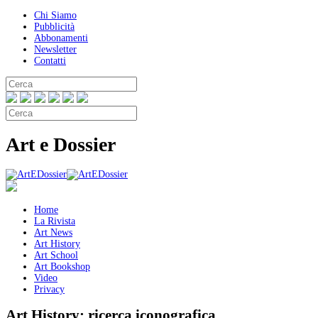
Chi Siamo
Pubblicità
Abbonamenti
Newsletter
Contatti
Art e Dossier
Home
La Rivista
Art News
Art History
Art School
Art Bookshop
Video
Privacy
Art History:
ricerca iconografica