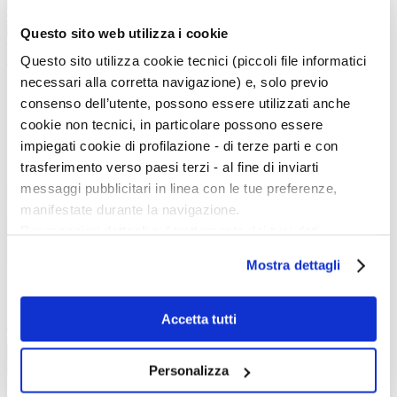
Conversione di san Paolo
Questo sito web utilizza i cookie
Conversione di san Paolo
INDIETRO
Questo sito utilizza cookie tecnici (piccoli file informatici
necessari alla corretta navigazione) e, solo previo
consenso dell’utente, possono essere utilizzati anche
1
2
cookie non tecnici, in particolare possono essere
impiegati cookie di profilazione - di terze parti e con
trasferimento verso paesi terzi - al fine di inviarti
messaggi pubblicitari in linea con le tue preferenze,
Cerca nell'iconografia
manifestate durante la navigazione.
Iconografia:
Per maggiori dettagli sul trattamento dei tuoi dati
Keywords:
personali durante la navigazione, e per modificare le tue
In:
Mostra dettagli
scelte privacy sui cookie, ti invitiamo a prendere visione
Body
dell’
informativa cookie
.
Titolo
Chiudendo il banner tramite la “X” prosegui la
Accetta tutti
Tipo:
navigazione senza alcuna profilazione e con installazione
Cerca
dei soli cookie tecnici. Selezionando “Accetta tutti” presti
Personalizza
il tuo consenso alla profilazione che potrai revocare in
La vita e le opere dei grandi artisti dal Duecento al Novecento.