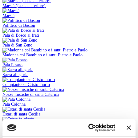
Maestà (faccia anteriore)
Maestà
Polittico di Boston
Pala di Bosco ai frati
Pala di San Zeno
Madonna col Bambino e i santi Pietro e Paolo
Pala Pesaro
Sacra allegoria
Compianto su Cristo morto
Nozze mistiche di santa Caterina
Pala Colonna
Estasi di santa Cecilia
Cristo in gloria
Conversione di san Paolo