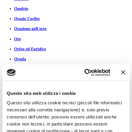
Onofrio
Orazio Coclite
Orazione nell'orto
Ore
Orfeo ed Euridice
Orsola
Pallade Atena/Minerva
Pamela
Pan
Questo sito web utilizza i cookie
Pancrazio
Questo sito utilizza cookie tecnici (piccoli file informatici
necessari alla corretta navigazione) e, solo previo
Paolo
consenso dell’utente, possono essere utilizzati anche
Paride
cookie non tecnici, in particolare possono essere
Pegaso
impiegati cookie di profilazione - di terze parti e con