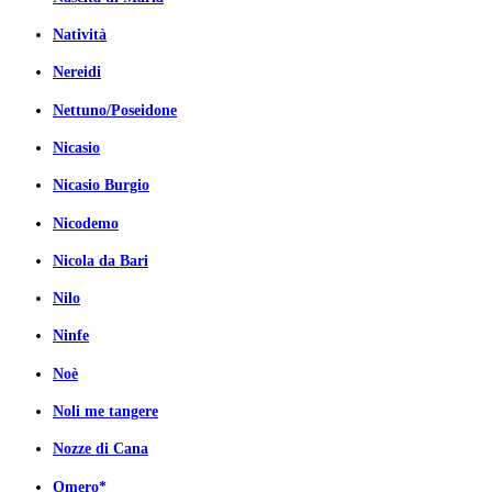
Natività
Nereidi
Nettuno/Poseidone
Nicasio
Nicasio Burgio
Nicodemo
Nicola da Bari
Nilo
Ninfe
Noè
Noli me tangere
Nozze di Cana
Omero*