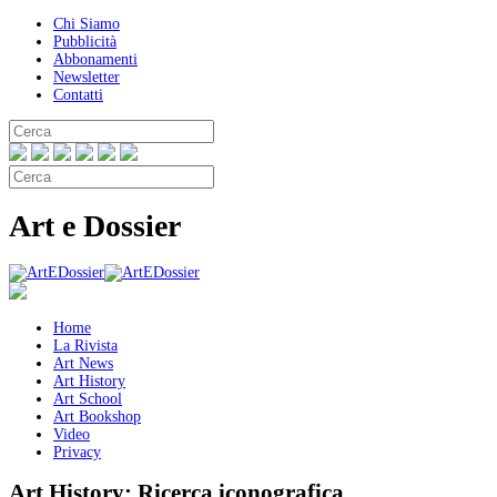
Chi Siamo
Pubblicità
Abbonamenti
Newsletter
Contatti
Art e Dossier
Home
La Rivista
Art News
Art History
Art School
Art Bookshop
Video
Privacy
Art History:
Ricerca iconografica