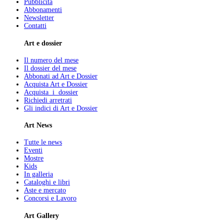
Pubblicità
Abbonamenti
Newsletter
Contatti
Art e dossier
Il numero del mese
Il dossier del mese
Abbonati ad Art e Dossier
Acquista Art e Dossier
Acquista i dossier
Richiedi arretrati
Gli indici di Art e Dossier
Art News
Tutte le news
Eventi
Mostre
Kids
In galleria
Cataloghi e libri
Aste e mercato
Concorsi e Lavoro
Art Gallery