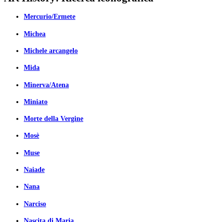
Mercurio/Ermete
Michea
Michele arcangelo
Mida
Minerva/Atena
Miniato
Morte della Vergine
Mosè
Muse
Naiade
Nana
Narciso
Nascita di Maria