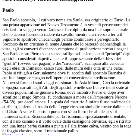
Paolo
San Paolo apostolo, il cui vero nome era Saulo, era originario di Tarso. La
sua prima apparizione nel Nuovo Testamento è in veste di persecutore dei
cristiani. In viaggio verso Damasco, fu colpito da una luce soprannaturale
che lo accecò facendolo cadere da cavallo; mentre era riverso a terra il
Signore lo apostrofò chiedendogli perché continuasse a perseguitarlo.
Soccorso da un cristiano di nome Anania che lo battezzò ridonandogli la
vista, egli si convertì divenendo campione di predicazione presso i pagani.
San Paolo e san Pietro sono spesso raffigurati insieme quali “principi” degli
apostoli, considerati rispettivamente il rappresentante della Chiesa dei
“gentili” (ovvero dei pagani) e dei “circoncisi”. Scampato alla vendetta
degli ebrei di Damasco, calato fuori dalle mura della città in una cesta,
Paolo si rifugiò a Gerusalemme dove fu accolto dall’apostolo Barnaba di
cui fu a lungo compagno nell’opera di conversione e predicazione.
Numerosi furono i suoi viaggi missionari, in Asia Minore, Grecia orientale
e Spagna, narrati negli Atti degli apostoli e nelle sue Lettere indirizzate ai
diversi popoli. Infine giunse a Roma, dove incontrò Pietro e, dopo aver
sconfitto il mago Simone, fu condannato a morte dall’imperatore Nerone
(54-68), per decollazione. La spada del martirio è infatti il suo tradizionale
attributo, insieme al rotolo della Legge ricevuto simbolicamente dalle mani
di Cristo. A volte l’apostolo porta con sé un libro che allude ai suoi
numerosi scritti. Riconoscibile per la fisionomia spiccatamente orientale,
con il naso camuso e il volto ovale dalla carnagione olivastra, egli è ritratto
con una lunga barba castana a punta e l’alta fronte calva, vestito con la toga
di foggia classica, sotto il tradizionale pallio.