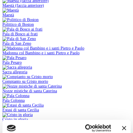
Maestà (faccia anteriore)
Maestà
Polittico di Boston
Pala di Bosco ai frati
Pala di San Zeno
Madonna col Bambino e i santi Pietro e Paolo
Pala Pesaro
Sacra allegoria
Compianto su Cristo morto
Nozze mistiche di santa Caterina
Pala Colonna
Estasi di santa Cecilia
Cristo in gloria
Conversione di san Paolo