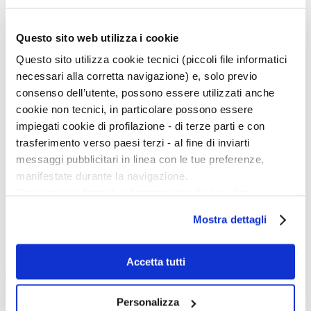
Conversione di san Paolo
Conversione di san Paolo
Questo sito web utilizza i cookie
INDIETRO
Questo sito utilizza cookie tecnici (piccoli file informatici
necessari alla corretta navigazione) e, solo previo
1
consenso dell’utente, possono essere utilizzati anche
2
cookie non tecnici, in particolare possono essere
impiegati cookie di profilazione - di terze parti e con
trasferimento verso paesi terzi - al fine di inviarti
Cerca nell'iconografia
messaggi pubblicitari in linea con le tue preferenze,
manifestate durante la navigazione.
Iconografia:
Parole chiave:
Per maggiori dettagli sul trattamento dei tuoi dati
In:
personali durante la navigazione, e per modificare le tue
Mostra dettagli
scelte privacy sui cookie, ti invitiamo a prendere visione
Contenuto
Titolo
dell’
informativa cookie
.
Chiudendo il banner tramite la “X” prosegui la
Accetta tutti
Tipo:
navigazione senza alcuna profilazione e con installazione
Cerca
dei soli cookie tecnici. Selezionando “Accetta tutti” presti
Personalizza
il tuo consenso alla profilazione che potrai revocare in
La vita e le opere dei grandi artisti dal Duecento al Novecento.