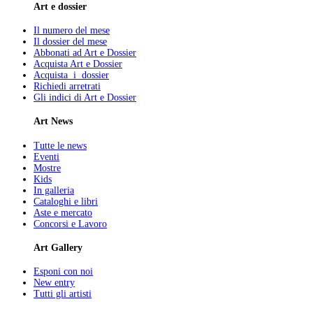
Art e dossier
Il numero del mese
Il dossier del mese
Abbonati ad Art e Dossier
Acquista Art e Dossier
Acquista i dossier
Richiedi arretrati
Gli indici di Art e Dossier
Art News
Tutte le news
Eventi
Mostre
Kids
In galleria
Cataloghi e libri
Aste e mercato
Concorsi e Lavoro
Art Gallery
Esponi con noi
New entry
Tutti gli artisti