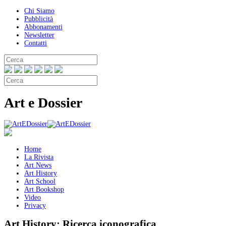
Chi Siamo
Pubblicità
Abbonamenti
Newsletter
Contatti
Art e Dossier
Home
La Rivista
Art News
Art History
Art School
Art Bookshop
Video
Privacy
Art History:
Ricerca iconografica