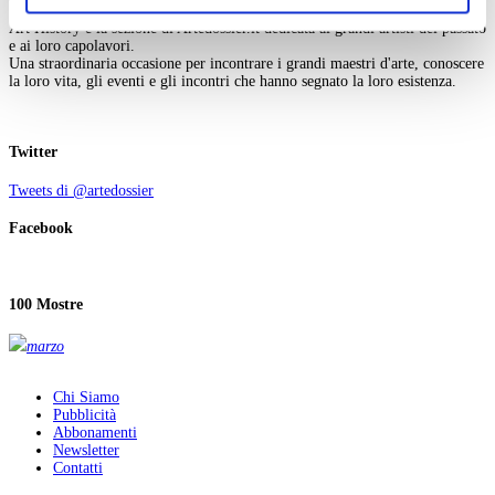
ogni momento
Revoca
Art History è la sezione di Artedossier.it dedicata ai grandi artisti del passato
e ai loro capolavori.
Una straordinaria occasione per incontrare i grandi maestri d'arte, conoscere
la loro vita, gli eventi e gli incontri che hanno segnato la loro esistenza.
Twitter
Tweets di @artedossier
Facebook
100 Mostre
marzo
Chi Siamo
Pubblicità
Abbonamenti
Newsletter
Contatti