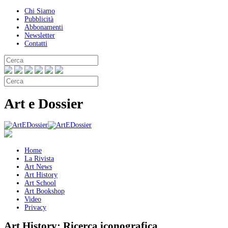
Chi Siamo
Pubblicità
Abbonamenti
Newsletter
Contatti
Art e Dossier
Home
La Rivista
Art News
Art History
Art School
Art Bookshop
Video
Privacy
Art History:
Ricerca iconografica