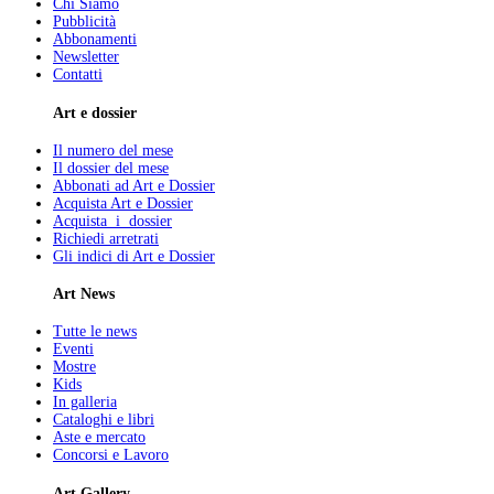
Chi Siamo
Pubblicità
Abbonamenti
Newsletter
Contatti
Art e dossier
Il numero del mese
Il dossier del mese
Abbonati ad Art e Dossier
Acquista Art e Dossier
Acquista i dossier
Richiedi arretrati
Gli indici di Art e Dossier
Art News
Tutte le news
Eventi
Mostre
Kids
In galleria
Cataloghi e libri
Aste e mercato
Concorsi e Lavoro
Art Gallery