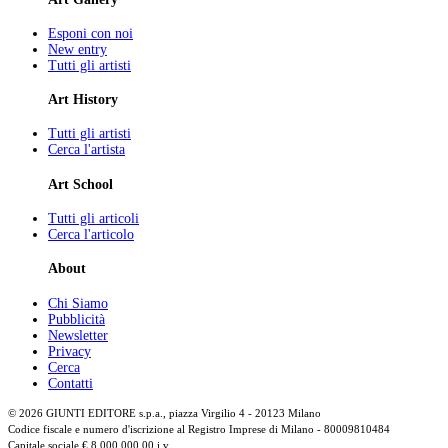
Esponi con noi
New entry
Tutti gli artisti
Art History
Tutti gli artisti
Cerca l'artista
Art School
Tutti gli articoli
Cerca l'articolo
About
Chi Siamo
Pubblicità
Newsletter
Privacy
Cerca
Contatti
© 2026 GIUNTI EDITORE s.p.a., piazza Virgilio 4 - 20123 Milano
Codice fiscale e numero d'iscrizione al Registro Imprese di Milano - 80009810484
Capitale sociale € 8.000.000,00 i.v.