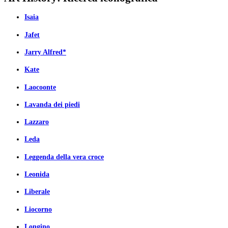
Isaia
Jafet
Jarry Alfred*
Kate
Laocoonte
Lavanda dei piedi
Lazzaro
Leda
Leggenda della vera croce
Leonida
Liberale
Liocorno
Longino