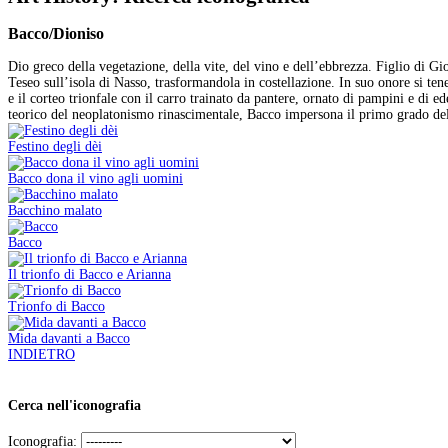
Bacco/Dioniso
Dio greco della vegetazione, della vite, del vino e dell’ebbrezza. Figlio di G
Teseo sull’isola di Nasso, trasformandola in costellazione. In suo onore si tenev
e il corteo trionfale con il carro trainato da pantere, ornato di pampini e di e
teorico del neoplatonismo rinascimentale, Bacco impersona il primo grado del “
Festino degli dèi
Bacco dona il vino agli uomini
Bacchino malato
Bacco
Il trionfo di Bacco e Arianna
Trionfo di Bacco
Mida davanti a Bacco
INDIETRO
Cerca nell'iconografia
Iconografia: