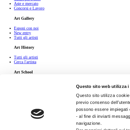
Aste e mercato
Concorsi e Lavoro
Art Gallery
Esponi con noi
New entry
Tutti gli artisti
Art History
Tutti gli artisti
Cerca l'artista
Art School
Tutti gli articoli
Questo sito web utilizza i
Cerca l'articolo
Questo sito utilizza cookie 
About
previo consenso dell’utente
Chi Siamo
possono essere impiegati co
Pubblicità
Newsletter
- al fine di inviarti messag
Privacy
navigazione.
Cerca
Contatti