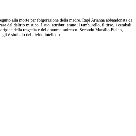
n seguito alla morte per folgorazione della madre. Rapì Arianna abbandonata da
e dal delirio mistico. I suoi attributi erano il tamburello, il tirso, i cembali
a l’origine della tragedia e del dramma satiresco. Secondo Marsilio Ficino,
gli è simbolo del divino intelletto.