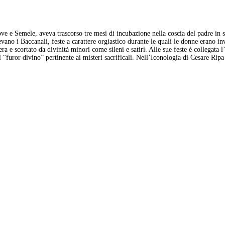
iove e Semele, aveva trascorso tre mesi di incubazione nella coscia del padre i
ano i Baccanali, feste a carattere orgiastico durante le quali le donne erano invas
dera e scortato da divinità minori come sileni e satiri. Alle sue feste è collegat
furor divino” pertinente ai misteri sacrificali. Nell’Iconologia di Cesare Ripa e