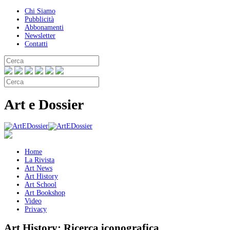
Chi Siamo
Pubblicità
Abbonamenti
Newsletter
Contatti
Art e Dossier
Home
La Rivista
Art News
Art History
Art School
Art Bookshop
Video
Privacy
Art History:
Ricerca iconografica