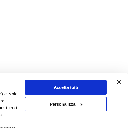
Accetta tutti
e) e, solo
are
Personalizza
esi terzi
a