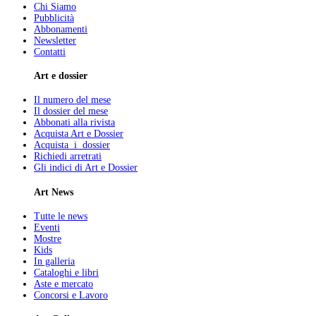
Chi Siamo
Pubblicità
Abbonamenti
Newsletter
Contatti
Art e dossier
Il numero del mese
Il dossier del mese
Abbonati alla rivista
Acquista Art e Dossier
Acquista i dossier
Richiedi arretrati
Gli indici di Art e Dossier
Art News
Tutte le news
Eventi
Mostre
Kids
In galleria
Cataloghi e libri
Aste e mercato
Concorsi e Lavoro