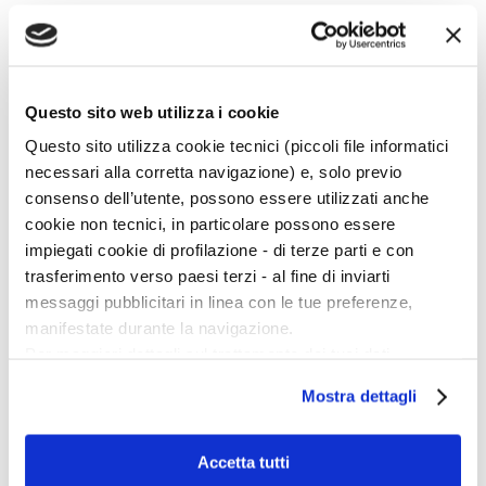
Tutti
A
B
C
D
Questo sito web utilizza i cookie
E
F
Questo sito utilizza cookie tecnici (piccoli file informatici
G
necessari alla corretta navigazione) e, solo previo
H
I
consenso dell’utente, possono essere utilizzati anche
J
cookie non tecnici, in particolare possono essere
K
L
impiegati cookie di profilazione - di terze parti e con
M
trasferimento verso paesi terzi - al fine di inviarti
N
O
messaggi pubblicitari in linea con le tue preferenze,
P
manifestate durante la navigazione.
Q
R
Per maggiori dettagli sul trattamento dei tuoi dati
S
personali durante la navigazione, e per modificare le tue
T
Mostra dettagli
U
scelte privacy sui cookie, ti invitiamo a prendere visione
V
dell’
informativa cookie
.
W
X
Chiudendo il banner tramite la “X” prosegui la
Accetta tutti
Y
navigazione senza alcuna profilazione e con installazione