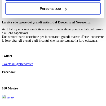
Z
dei soli cookie tecnici. Selezionando “Accetta tutti” presti
Cerca nell'iconografia
Personalizza
il tuo consenso alla profilazione che potrai revocare in
ogni momento
Revoca
La vita e le opere dei grandi artisti dal Duecento al Novecento.
Art History è la sezione di Artedossier.it dedicata ai grandi artisti del passato
e ai loro capolavori.
Una straordinaria occasione per incontrare i grandi maestri d'arte, conoscere
la loro vita, gli eventi e gli incontri che hanno segnato la loro esistenza.
Twitter
Tweets di @artedossier
Facebook
100 Mostre
marzo