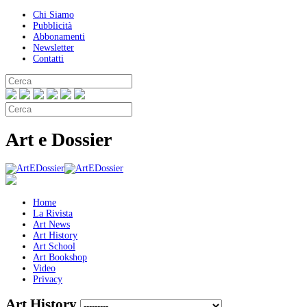
Chi Siamo
Pubblicità
Abbonamenti
Newsletter
Contatti
Art e Dossier
Home
La Rivista
Art News
Art History
Art School
Art Bookshop
Video
Privacy
Art History