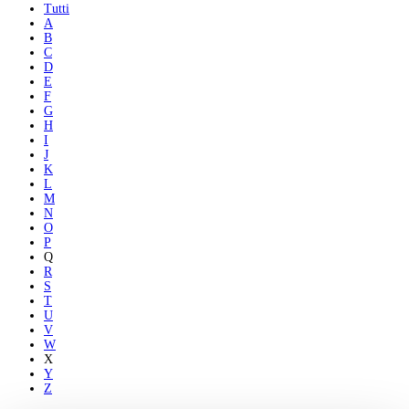
Tutti
A
B
C
D
E
F
G
H
I
J
K
L
M
N
O
P
Q
R
S
T
U
V
W
X
Y
Z