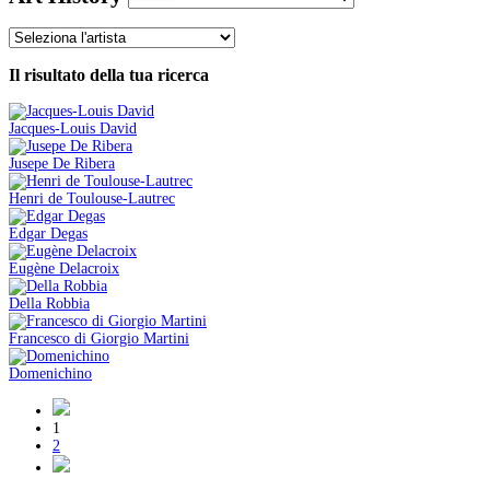
Il risultato della tua ricerca
Jacques-Louis David
Jusepe De Ribera
Henri de Toulouse-Lautrec
Edgar Degas
Eugène Delacroix
Della Robbia
Francesco di Giorgio Martini
Domenichino
1
2