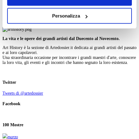
X
navigazione senza alcuna profilazione e con installazione
Y
Z
dei soli cookie tecnici. Selezionando “Accetta tutti” presti
Personalizza
il tuo consenso alla profilazione che potrai revocare in
Cerca nell'iconografia
ogni momento
Revoca
La vita e le opere dei grandi artisti dal Duecento al Novecento.
Art History è la sezione di Artedossier.it dedicata ai grandi artisti del passato
e ai loro capolavori.
Una straordinaria occasione per incontrare i grandi maestri d'arte, conoscere
la loro vita, gli eventi e gli incontri che hanno segnato la loro esistenza.
Twitter
Tweets di @artedossier
Facebook
100 Mostre
marzo