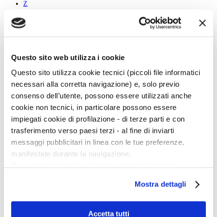
Z
Tutti
A
B
C
Questo sito web utilizza i cookie
D
E
Questo sito utilizza cookie tecnici (piccoli file informatici
F
necessari alla corretta navigazione) e, solo previo
G
H
consenso dell’utente, possono essere utilizzati anche
I
cookie non tecnici, in particolare possono essere
J
K
impiegati cookie di profilazione - di terze parti e con
L
trasferimento verso paesi terzi - al fine di inviarti
M
N
messaggi pubblicitari in linea con le tue preferenze,
O
manifestate durante la navigazione.
P
Q
Per maggiori dettagli sul trattamento dei tuoi dati
R
personali durante la navigazione, e per modificare le tue
S
Mostra dettagli
T
scelte privacy sui cookie, ti invitiamo a prendere visione
U
dell’
informativa cookie
.
V
W
Chiudendo il banner tramite la “X” prosegui la
Accetta tutti