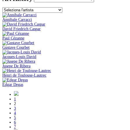
Annibale Carracci
David Friedrich Caspar
Paul Cézanne
Gustave Courbet
Jacques-Louis David
Jusepe De Ribera
Henri de Toulouse-Lautrec
Edgar Degas
1
2
3
4
5
6
7