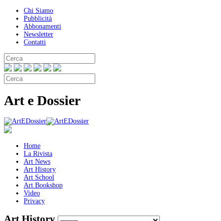
Chi Siamo
Pubblicità
Abbonamenti
Newsletter
Contatti
Art e Dossier
Home
La Rivista
Art News
Art History
Art School
Art Bookshop
Video
Privacy
Art History