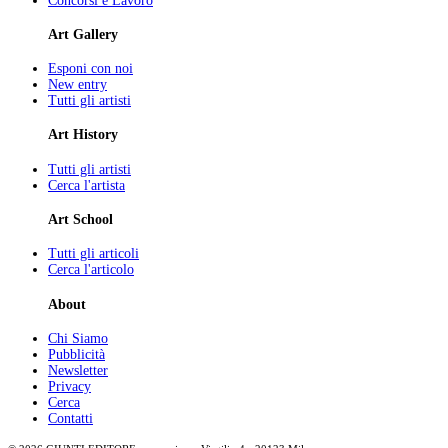
Concorsi e Lavoro
Art Gallery
Esponi con noi
New entry
Tutti gli artisti
Art History
Tutti gli artisti
Cerca l'artista
Art School
Tutti gli articoli
Cerca l'articolo
About
Chi Siamo
Pubblicità
Newsletter
Privacy
Cerca
Contatti