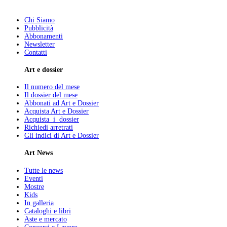
Chi Siamo
Pubblicità
Abbonamenti
Newsletter
Contatti
Art e dossier
Il numero del mese
Il dossier del mese
Abbonati ad Art e Dossier
Acquista Art e Dossier
Acquista i dossier
Richiedi arretrati
Gli indici di Art e Dossier
Art News
Tutte le news
Eventi
Mostre
Kids
In galleria
Cataloghi e libri
Aste e mercato