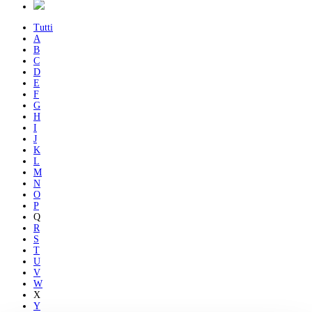
Tutti
A
B
C
D
E
F
G
H
I
J
K
L
M
N
O
P
Q
R
S
T
U
V
W
X
Y