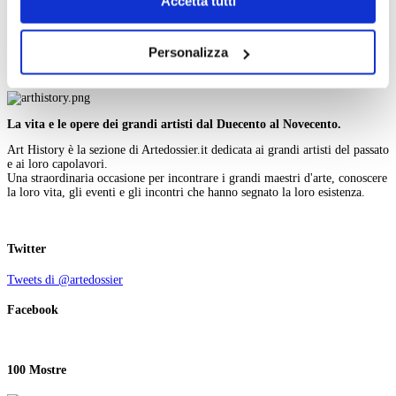
Accetta tutti
W
X
navigazione senza alcuna profilazione e con installazione
Y
dei soli cookie tecnici. Selezionando “Accetta tutti” presti
Z
Personalizza
il tuo consenso alla profilazione che potrai revocare in
Cerca nell'iconografia
ogni momento
Revoca
La vita e le opere dei grandi artisti dal Duecento al Novecento.
Art History è la sezione di Artedossier.it dedicata ai grandi artisti del passato
e ai loro capolavori.
Una straordinaria occasione per incontrare i grandi maestri d'arte, conoscere
la loro vita, gli eventi e gli incontri che hanno segnato la loro esistenza.
Twitter
Tweets di @artedossier
Facebook
100 Mostre