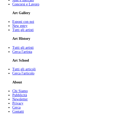
Aste e mercato
Concorsi e Lavoro
Art Gallery
Esponi con noi
New entry
Tutti gli artisti
Art History
Tutti gli artisti
Cerca l'artista
Art School
Tutti gli articoli
Cerca l'articolo
About
Chi Siamo
Pubblicità
Newsletter
Privacy
Cerca
Contatti