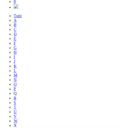
8
Tutti
A
B
C
D
E
F
G
H
I
J
K
L
M
N
O
P
Q
R
S
T
U
V
W
X