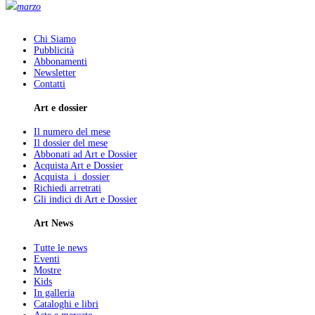
marzo
Chi Siamo
Pubblicità
Abbonamenti
Newsletter
Contatti
Art e dossier
Il numero del mese
Il dossier del mese
Abbonati ad Art e Dossier
Acquista Art e Dossier
Acquista i dossier
Richiedi arretrati
Gli indici di Art e Dossier
Art News
Tutte le news
Eventi
Mostre
Kids
In galleria
Cataloghi e libri