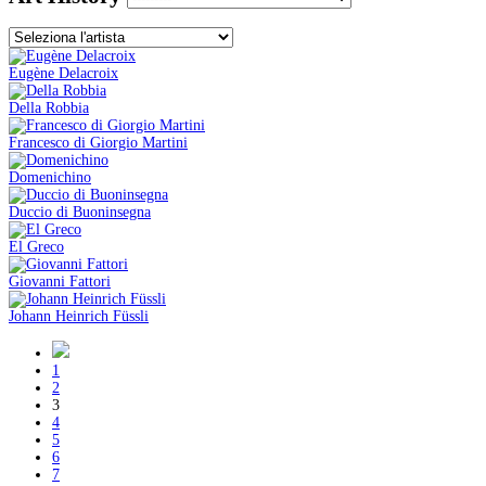
Eugène Delacroix
Della Robbia
Francesco di Giorgio Martini
Domenichino
Duccio di Buoninsegna
El Greco
Giovanni Fattori
Johann Heinrich Füssli
1
2
3
4
5
6
7