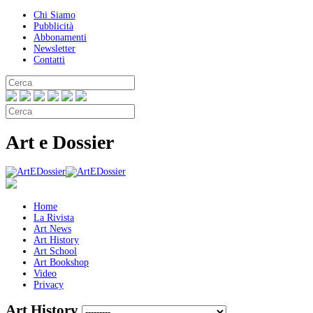
Chi Siamo
Pubblicità
Abbonamenti
Newsletter
Contatti
Art e Dossier
Home
La Rivista
Art News
Art History
Art School
Art Bookshop
Video
Privacy
Art History