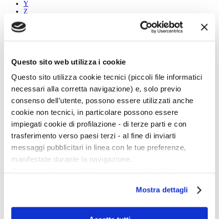
Y
Z
Tutti
A
B
Questo sito web utilizza i cookie
C
D
Questo sito utilizza cookie tecnici (piccoli file informatici
E
F
necessari alla corretta navigazione) e, solo previo
G
consenso dell’utente, possono essere utilizzati anche
H
I
cookie non tecnici, in particolare possono essere
J
impiegati cookie di profilazione - di terze parti e con
K
L
trasferimento verso paesi terzi - al fine di inviarti
M
messaggi pubblicitari in linea con le tue preferenze,
N
O
manifestate durante la navigazione.
P
Per maggiori dettagli sul trattamento dei tuoi dati
Q
R
personali durante la navigazione, e per modificare le tue
S
Mostra dettagli
scelte privacy sui cookie, ti invitiamo a prendere visione
T
U
dell’
informativa cookie
.
V
Chiudendo il banner tramite la “X” prosegui la