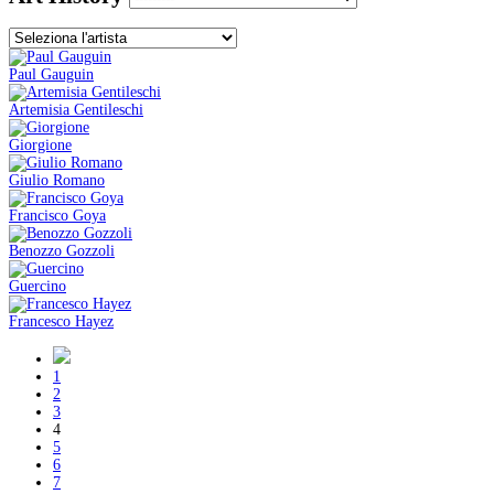
Paul Gauguin
Artemisia Gentileschi
Giorgione
Giulio Romano
Francisco Goya
Benozzo Gozzoli
Guercino
Francesco Hayez
1
2
3
4
5
6
7