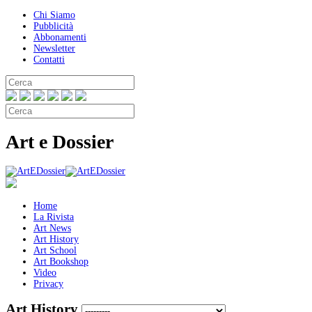
Chi Siamo
Pubblicità
Abbonamenti
Newsletter
Contatti
Art e Dossier
Home
La Rivista
Art News
Art History
Art School
Art Bookshop
Video
Privacy
Art History