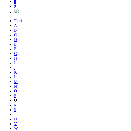
8
9
Tutti
A
B
C
D
E
F
G
H
I
J
K
L
M
N
O
P
Q
R
S
T
U
V
W