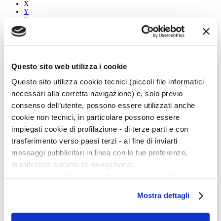
X
Y
Z
Tutti
A
B
Questo sito web utilizza i cookie
C
D
Questo sito utilizza cookie tecnici (piccoli file informatici
E
necessari alla corretta navigazione) e, solo previo
F
G
consenso dell’utente, possono essere utilizzati anche
H
cookie non tecnici, in particolare possono essere
I
J
impiegati cookie di profilazione - di terze parti e con
K
trasferimento verso paesi terzi - al fine di inviarti
L
M
messaggi pubblicitari in linea con le tue preferenze,
N
manifestate durante la navigazione.
O
P
Per maggiori dettagli sul trattamento dei tuoi dati
Q
personali durante la navigazione, e per modificare le tue
R
Mostra dettagli
S
scelte privacy sui cookie, ti invitiamo a prendere visione
T
dell’
informativa cookie
.
U