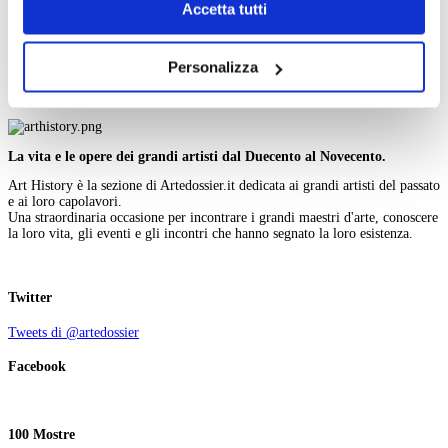
V
Chiudendo il banner tramite la “X” prosegui la
Accetta tutti
W
navigazione senza alcuna profilazione e con installazione
X
Y
dei soli cookie tecnici. Selezionando “Accetta tutti” presti
Personalizza
Z
il tuo consenso alla profilazione che potrai revocare in
Cerca nell'iconografia
ogni momento
Revoca
La vita e le opere dei grandi artisti dal Duecento al Novecento.
Art History è la sezione di Artedossier.it dedicata ai grandi artisti del passato
e ai loro capolavori.
Una straordinaria occasione per incontrare i grandi maestri d'arte, conoscere
la loro vita, gli eventi e gli incontri che hanno segnato la loro esistenza.
Twitter
Tweets di @artedossier
Facebook
100 Mostre