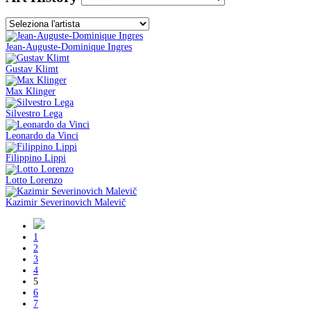
Jean-Auguste-Dominique Ingres
Gustav Klimt
Max Klinger
Silvestro Lega
Leonardo da Vinci
Filippino Lippi
Lotto Lorenzo
Kazimir Severinovich Malevič
1
2
3
4
5
6
7