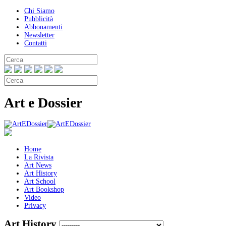
Chi Siamo
Pubblicità
Abbonamenti
Newsletter
Contatti
Art e Dossier
Home
La Rivista
Art News
Art History
Art School
Art Bookshop
Video
Privacy
Art History