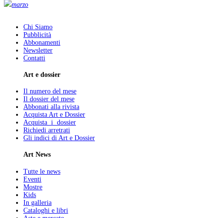
marzo
Chi Siamo
Pubblicità
Abbonamenti
Newsletter
Contatti
Art e dossier
Il numero del mese
Il dossier del mese
Abbonati alla rivista
Acquista Art e Dossier
Acquista i dossier
Richiedi arretrati
Gli indici di Art e Dossier
Art News
Tutte le news
Eventi
Mostre
Kids
In galleria
Cataloghi e libri