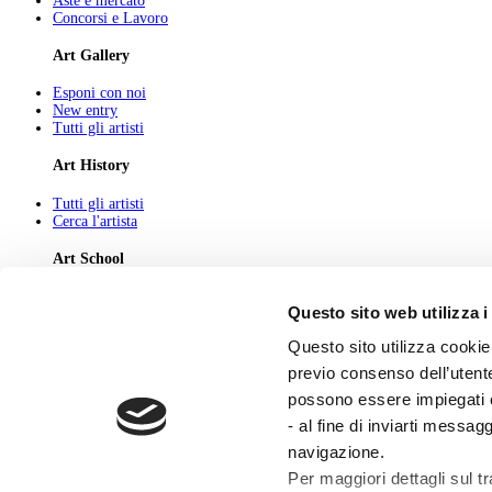
Aste e mercato
Concorsi e Lavoro
Art Gallery
Esponi con noi
New entry
Tutti gli artisti
Art History
Tutti gli artisti
Cerca l'artista
Art School
Tutti gli articoli
Questo sito web utilizza i
Cerca l'articolo
Questo sito utilizza cookie 
About
previo consenso dell’utente
Chi Siamo
possono essere impiegati co
Pubblicità
Newsletter
- al fine di inviarti messag
Privacy
navigazione.
Cerca
Contatti
Per maggiori dettagli sul t