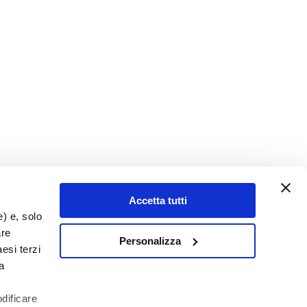
Accetta tutti
e) e, solo
are
Personalizza
esi terzi
a
odificare