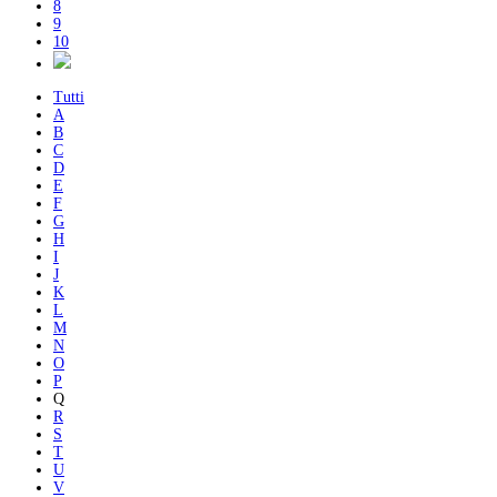
8
9
10
Tutti
A
B
C
D
E
F
G
H
I
J
K
L
M
N
O
P
Q
R
S
T
U
V