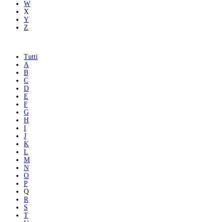
W
X
Y
Z
Tutti
A
B
C
D
E
F
G
H
I
J
K
L
M
N
O
P
Q
R
S
T